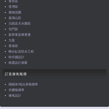
青衣區
荃灣區
麗城花園
嘉湖山莊
元朗及天水圍區
屯門區
新界東及將軍澳
九龍
香港區
轉企缸及防水工程
特式牆設計
精選設計個案
訂造傢俬報價
榻榻米/地台床報價單
衣櫃報價單
傢俬設計