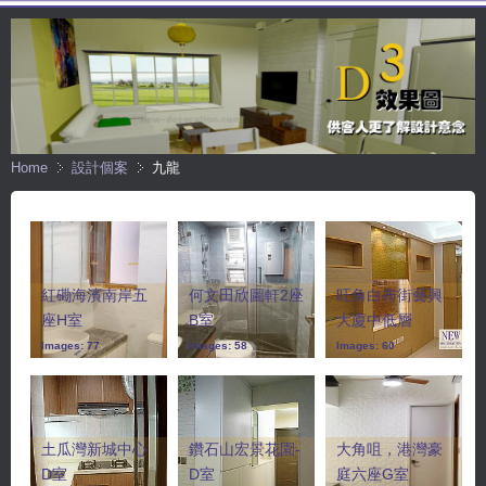
Home
設計個案
九龍
紅磡海濱南岸五
何文田欣圖軒2座
旺角白布街藝興
座H室
B室
大廈中低層
Images: 77
Images: 58
Images: 60
土瓜灣新城中心
鑽石山宏景花園-
大角咀，港灣豪
D室
D室
庭六座G室