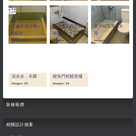
紅磡黃埔花園一
黃大仙天馬苑駿
黃大仙天馬苑B
期D室
威閣
座
Images: 16
Images: 24
Images: 22
深水步，丰匯
鯉魚門村鯉意樓
Images: 24
Images: 16
裝修報價
相關設計個案