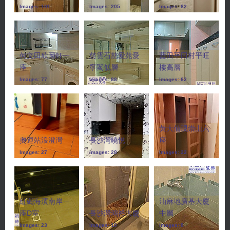
Images: 101
Images: 205
Images: 82
何文田欣圖軒一
慈雲石慈愛苑愛
藍田平田村平旺
座
寧閣低層
樓高層
Images: 77
Images: 88
Images: 62
黃大仙現崇山六
奧運站浪澄灣
長沙灣曉悅
座
Images: 27
Images: 28
Images: 22
紅磡海濱南岸一
油麻地廣基大廈
座D室
長沙灣鴻裕大廈
中層
Images: 23
Images: 10
Images: 8